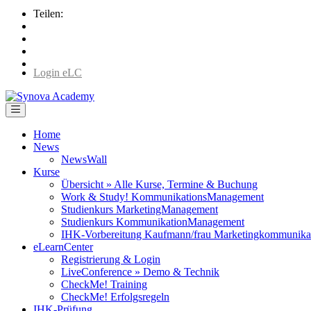
Teilen:
Login eLC
Home
News
NewsWall
Kurse
Übersicht » Alle Kurse, Termine & Buchung
Work & Study! KommunikationsManagement
Studienkurs MarketingManagement
Studienkurs KommunikationManagement
IHK-Vorbereitung Kaufmann/frau Marketingkommunika
eLearnCenter
Registrierung & Login
LiveConference » Demo & Technik
CheckMe! Training
CheckMe! Erfolgsregeln
IHK-Prüfung