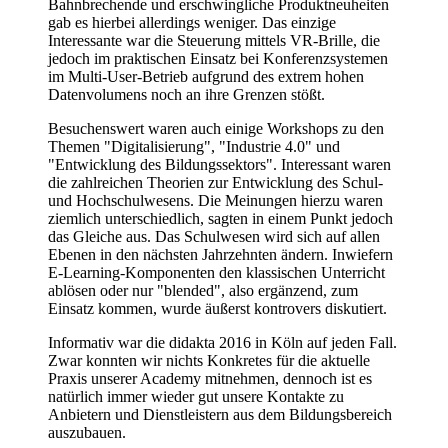
Bahnbrechende und erschwingliche Produktneuheiten
gab es hierbei allerdings weniger. Das einzige
Interessante war die Steuerung mittels VR-Brille, die
jedoch im praktischen Einsatz bei Konferenzsystemen
im Multi-User-Betrieb aufgrund des extrem hohen
Datenvolumens noch an ihre Grenzen stößt.
Besuchenswert waren auch einige Workshops zu den
Themen "Digitalisierung", "Industrie 4.0" und
"Entwicklung des Bildungssektors". Interessant waren
die zahlreichen Theorien zur Entwicklung des Schul-
und Hochschulwesens. Die Meinungen hierzu waren
ziemlich unterschiedlich, sagten in einem Punkt jedoch
das Gleiche aus. Das Schulwesen wird sich auf allen
Ebenen in den nächsten Jahrzehnten ändern. Inwiefern
E-Learning-Komponenten den klassischen Unterricht
ablösen oder nur "blended", also ergänzend, zum
Einsatz kommen, wurde äußerst kontrovers diskutiert.
Informativ war die didakta 2016 in Köln auf jeden Fall.
Zwar konnten wir nichts Konkretes für die aktuelle
Praxis unserer Academy mitnehmen, dennoch ist es
natürlich immer wieder gut unsere Kontakte zu
Anbietern und Dienstleistern aus dem Bildungsbereich
auszubauen.