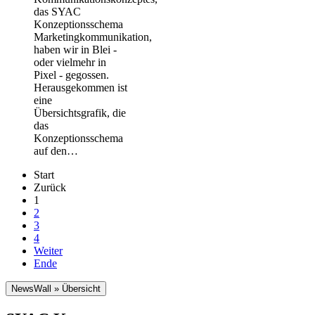
das SYAC
Konzeptionsschema
Marketingkommunikation,
haben wir in Blei -
oder vielmehr in
Pixel - gegossen.
Herausgekommen ist
eine
Übersichtsgrafik, die
das
Konzeptionsschema
auf den…
Start
Zurück
1
2
3
4
Weiter
Ende
NewsWall » Übersicht