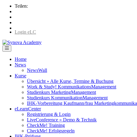
Teilen:
Login eLC
Home
News
NewsWall
Kurse
Übersicht » Alle Kurse, Termine & Buchung
Work & Study! KommunikationsManagement
Studienkurs MarketingManagement
Studienkurs KommunikationManagement
IHK-Vorbereitung Kaufmann/frau Marketingkommunika
eLearnCenter
Registrierung & Login
LiveConference » Demo & Technik
CheckMe! Training
CheckMe! Erfolgsregeln
IHK-Prüfung