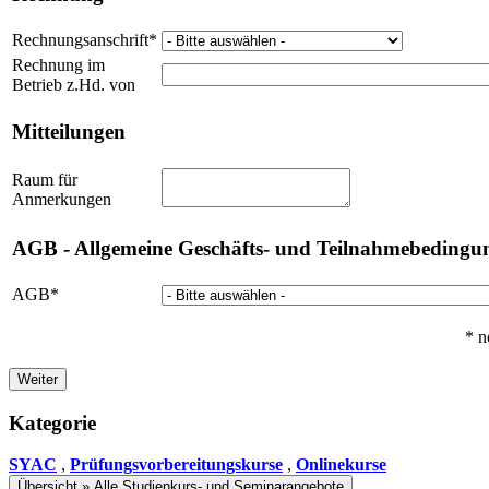
Rechnungsanschrift
*
Rechnung im
Betrieb z.Hd. von
Mitteilungen
Raum für
Anmerkungen
AGB - Allgemeine Geschäfts- und Teilnahmebedingu
AGB
*
*
n
Weiter
Kategorie
SYAC
,
Prüfungsvorbereitungskurse
,
Onlinekurse
Übersicht » Alle Studienkurs- und Seminarangebote