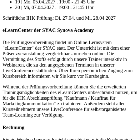
19 | Mo, 05.04.2027 . 19:00 - 21:45 Uhr
20 | Mi, 07.04.2027 . 19:00 - 21:45 Uhr
Schriftliche IHK Prüfung: Di, 27.04. und Mi, 28.04.2027
eLearnCenter der SYAC Synova Academy
Die Prüfungsvorbereitung findet im Online-Lernsystem
"eLearnCenter" der SYAC statt. Der Unterricht ist mit dem einer
Präsenzveranstaltung vergleichbar - nur eben online. Die
Vermittlung des Stoffs erfolgt durch unsere Trainer interaktiv in
Webinaren, die zu den angegebenen Terminen in unserer
LiveConference stattfinden. Über Ihren persönlichen Zugang zum
Kursbereich informieren wir Sie kurz vor Kursbeginn.
Während der Prüfungsvorbereitung können Sie die erweiterten
Trainingsmöglichkeiten des eLearnCenters unbeschränkt nutzen, um
für die IHK Abschlussprüfung "Kaufmann / Kauffrau für
Marketingkommunikation" zu trainieren. Außerdem steht allen
Kursteilnehmern unsere LiveConference für selbstorganisiertes
Team-Learning zur Verfügung.
Rechnung
Einige Wochen bevor es losgeht verschicken wir die Rechnungen.