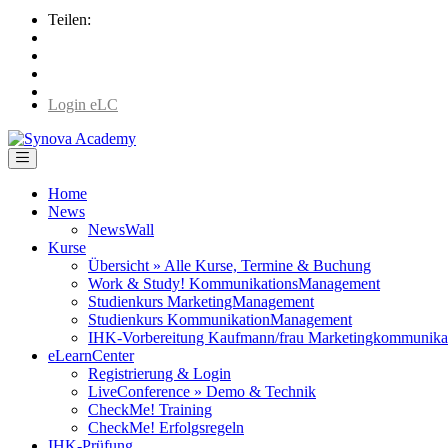
Teilen:
Login eLC
Home
News
NewsWall
Kurse
Übersicht » Alle Kurse, Termine & Buchung
Work & Study! KommunikationsManagement
Studienkurs MarketingManagement
Studienkurs KommunikationManagement
IHK-Vorbereitung Kaufmann/frau Marketingkommunika
eLearnCenter
Registrierung & Login
LiveConference » Demo & Technik
CheckMe! Training
CheckMe! Erfolgsregeln
IHK-Prüfung