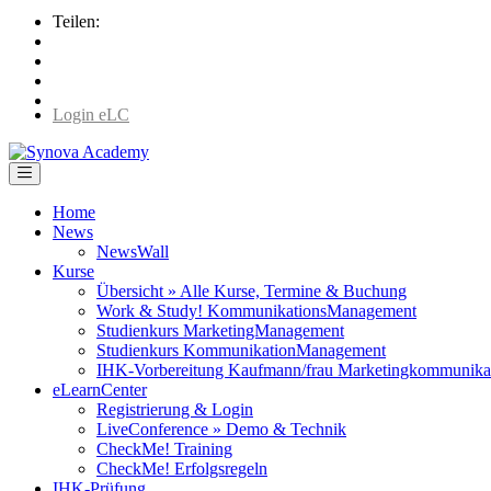
Teilen:
Login eLC
Home
News
NewsWall
Kurse
Übersicht » Alle Kurse, Termine & Buchung
Work & Study! KommunikationsManagement
Studienkurs MarketingManagement
Studienkurs KommunikationManagement
IHK-Vorbereitung Kaufmann/frau Marketingkommunika
eLearnCenter
Registrierung & Login
LiveConference » Demo & Technik
CheckMe! Training
CheckMe! Erfolgsregeln
IHK-Prüfung