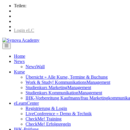
Teilen:
Login eLC
Home
News
NewsWall
Kurse
Übersicht » Alle Kurse, Termine & Buchung
Work & Study! KommunikationsManagement
Studienkurs MarketingManagement
Studienkurs KommunikationManagement
IHK-Vorbereitung Kaufmann/frau Marketingkommunika
eLearnCenter
Registrierung & Login
LiveConference » Demo & Technik
CheckMe! Training
CheckMe! Erfolgsregeln
IHK-Prüfung