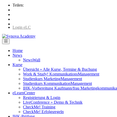
Teilen:
Login eLC
Home
News
NewsWall
Kurse
Übersicht » Alle Kurse, Termine & Buchung
Work & Study! KommunikationsManagement
Studienkurs MarketingManagement
Studienkurs KommunikationManagement
IHK-Vorbereitung Kaufmann/frau Marketingkommunika
eLearnCenter
Registrierung & Login
LiveConference » Demo & Technik
CheckMe! Training
CheckMe! Erfolgsregeln
IHK-Prüfung